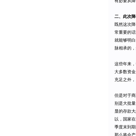
有必要从降
二、此次降
既然这次降
常重要的话
就能够明白
脉相承的，
这些年来，
大多数资金
充足之外，
但是对于商
别是大批量
显的存款大
以，国家在
季度末到期
那么将会产