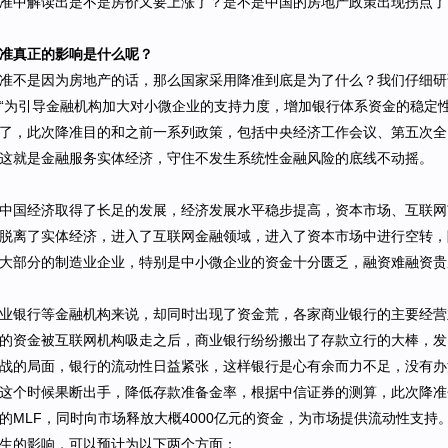
准中解读出是不是房价又要上涨了？是不是中国的房地产政策出现拐点了
准真正的影响是什么呢？
准不是因为房地产的话，那么国家采用降准到底是为了什么？我们仔细研
“为引导金融机构加大对小微企业的支持力度，增加银行体系资金的稳定
了，此次降准目的和之前一系列政策，包括中央经济工作会议、第五次全
这就是金融服务实体经济，守住不发生系统性金融风险的底线不动摇。
中国经济取得了长足的发展，经济发展水平稳步提高，资本市场、互联网
脱离了实体经济，进入了互联网金融领域，进入了资本市场中进行空转，
大部分的制造业企业，特别是中小微企业的资金十分匮乏，融资难融资贵
业银行等金融机构来说，却同时出现了资金荒，各家商业银行的主要经营
的资金被互联网机构吸走之后，商业银行纷纷搬出了存款立行的大棒，发
战的局面，银行的流动性日益紧张，这样银行是心有余而力不足，没有办
这个时候果断出手，降低存款准备金率，根据中信证券的测算，此次降准会
的MLF，同时向市场释放大概4000亿元的资金，为市场提供流动性支持
生的影响，可以预计为以下两个方面：