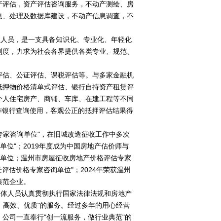
产评估，资产评估咨询服务，不动产测绘、房
集、处理及数据库建设，不动产信息调查，不
。
人员，是一支具备知识化、专业化、年轻化
制度，力求为社会各界提供各类专业、规范、
评估、公证评估、课税评估等。与多家金融机
抵押物价格清单式评估、银行自持资产租赁评
个人住宅房产、商铺、车库、在建工程等不同
作银行查询使用，客观公正的抵押评估结果得
家咨询单位"，在旧城改造征收工作中多次
单位"；2019年度成为中国房地产估价师与
咨询单位；温州市房屋征收房地产价格评估专家
迁评估价格专家咨询单位"；2024年荣获温州
典范企业。
体人员认真贯彻执行国家法律法规和房地产
、高效、优质"的服务。经过多年的用心经营
公司一直奉行"创一流服务，做行业典范"的