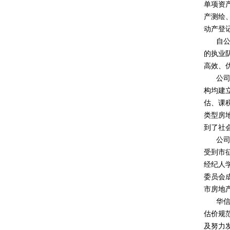
单项资
产测绘
动产登
自公司
的执业
高效、
公司承
构均建
估、课
类型房
到了社
公司的
受到市
经纪人学
委员会成
市房地
华信评
估价规
及努力