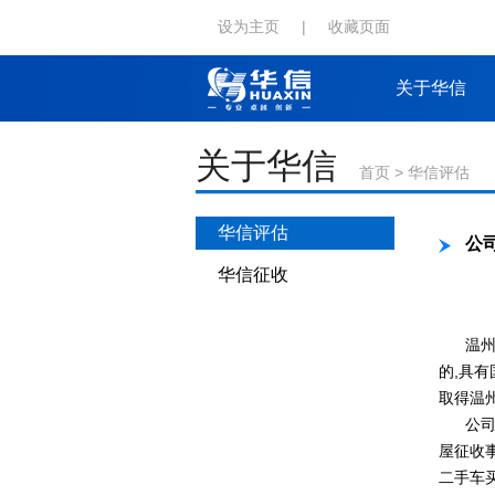
设为主页
|
收藏页面
关于华信
关于华信
首页
>
华信评估
华信评估
公
华信征收
温州华
的,具
取得温
公司业
屋征收
二手车