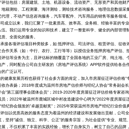
产评估包括：房屋建筑、土地、机器设备、流动资产、无形资产和其他财
、地籍测绘、工程测量、海洋测绘，测绘技术咨询服务，地理信息数据采
记代理，不动产信息咨询服务，汽车零配件、汽车用品的销售等服务领域
成立以来，我们汇聚了一批素质高、效率高、业务精、经验丰富的专业
队伍。我们运用专业的知识和技术，建立了一整套科学、健全的内部管理
优质、全面化的服务。
接各项评估项目种类较多，如:抵押评估、司法评估、租赁评估、征收
立合作关系（如：中行、农行、工行等等）以授信业务抵押房地产评估、
税评估等业务为主，且评估标的物覆盖了全国各地的工业厂房、纯土地、
地产，同时配合公司自主研发的《房地产评估系统》APP软件提供给各合
会的广泛认可。
健康发展历程也获得了社会多方面的肯定，加入市房屋征迁评估价格"专
征收办表扬；2018年度成为温州市房地产估价师与经纪人协会"常务副会长
会"第三届理事会团体会员"；2019-2020年度房屋征迁评估价格专家
员；2022年被温州市鹿城区城中村改造建设中心聘为"2022年度房屋征
产经纪协会颁发的"卓越贡献奖"；2025年荣获温州市房地产经纪行业价值
估以优质高效的服务态度为着温州的经济建设和发展做出贡献，公司全
范，坚持"诚信、独立、科学、公正"的服务宗旨，为社会提供"专业、规范
发展，不仅积累了丰富的实践经验，增长了自身实力，树立了自己的品牌，