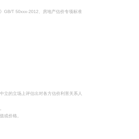
/T 50xxx-2012、房地产估价专项标准
站在中立的立场上评估出对各方估价利害关系人
格。
价值或价格。